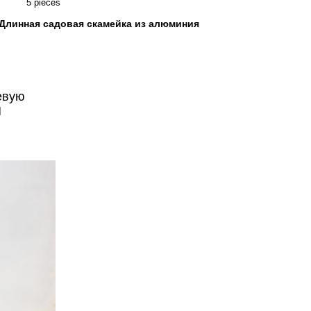
5 pieces
Длинная садовая скамейка из алюминия
евую
И