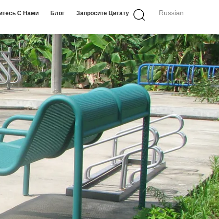
Russian
итесь С Нами
Блог
Запросите Цитату