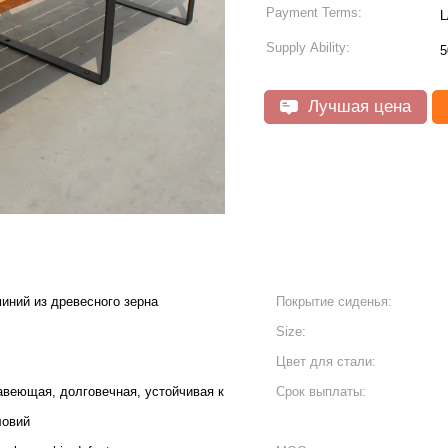
Payment Terms:
L
Supply Ability:
5
Лучшая цена
иний из древесного зерна
Покрытие сиденья:
Size:
Цвет для стали:
веющая, долговечная, устойчивая к
Срок выплаты:
ловий