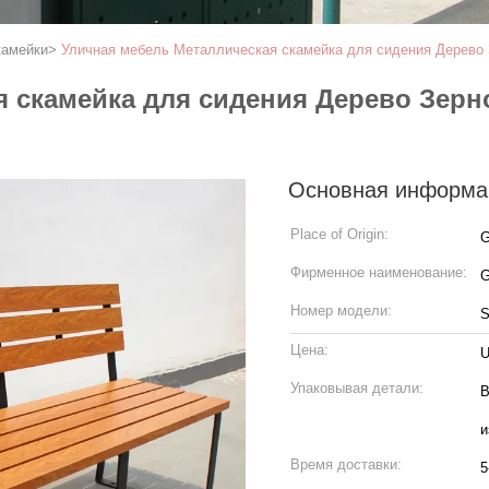
камейки
>
Уличная мебель Металлическая скамейка для сидения Дерево
я скамейка для сидения Дерево Зер
Основная информа
Place of Origin:
Фирменное наименование:
G
Номер модели:
S
Цена:
U
Упаковывая детали:
В
и
Время доставки:
5